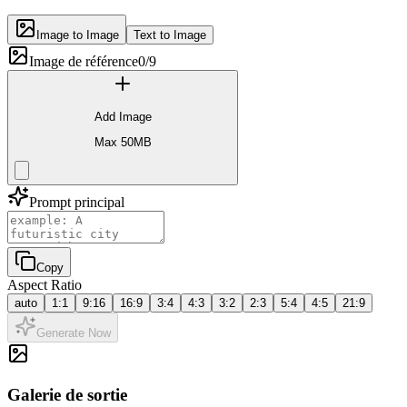
Image to Image
Text to Image
Image de référence
0/9
Add Image
Max 50MB
Prompt principal
Copy
Aspect Ratio
auto
1:1
9:16
16:9
3:4
4:3
3:2
2:3
5:4
4:5
21:9
Generate Now
Galerie de sortie