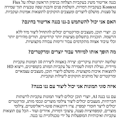
בננה אדיטור משיג בעקביות הצלחה בניסיון הראשון ועולה על Flux
Kontext בעקביות דמויות, השלמת פנים והבנת שפה טבעית תוך שמירה
על סצנות. מושלם ליוצרים ומעצבים הזקוקים לתוצאות אמינות ועקביות.
האם אני יכול להשתמש ב‑ננו בננה אדיטור בחינם?
כן. יוצרי תוכן, מעצבים ומרקטרים יכולים להתחיל ליצור מיד ללא
הרשמה. תוכניות בתשלום מציעות יותר קרדיטים, תורים מהירים יותר
וכלי עיבוד אצווה מתקדמים עבור זרימות עבודה מקצועיות.
מה הופך אותו למיוחד עבור יוצרים ומרקטרים?
שלושה יתרונות עיקריים: יצירה באצווה ליצירת 10 תמונות עקביות
מיידית, נעילת דמות לשמירה על עקביות המותג בקמפיינים, וייצוא HD
לתוצאות איכות מקצועית. מושלם ליוצרי תוכן, מעצבים עצמאיים
ומרקטרים של מותגים הזקוקים ליעילות ועקביות.
איזה סוגי תמונות אני יכול ליצור עם ננו בננה?
עם ננו בננה AI, יוצרי תוכן יכולים ליצור תמונות עקביות לרשתות
חברתיות, מעצבים יכולים ליצור צילומי מוצרים ונכסי מותג, ומרקטרים
יכולים לייצר חומרי קמפיין. צרו דיוקנאות פוטו-ריאליסטיים, צילומי
מוצרים, קומפוזיציות סצנה, עיצובי דמויות, איורים ועוד - הכל עם תוצאות
עקביות ואיכותיות המופעלות על ידי טכנולוגיית ננו בננה.