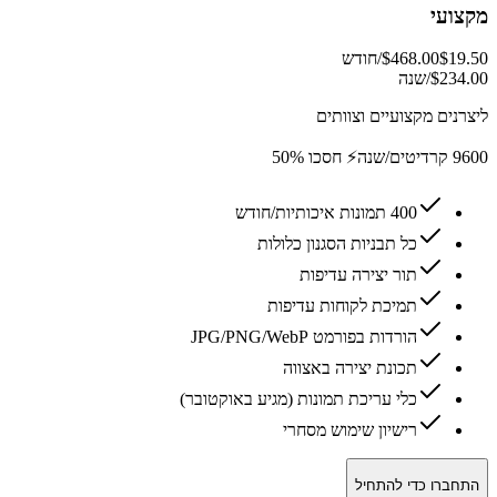
מקצועי
$19.50
$468.00
/חודש
$234.00/שנה
ליצרנים מקצועיים וצוותים
9600 קרדיטים/שנה
⚡ חסכו 50%
400 תמונות איכותיות/חודש
כל תבניות הסגנון כלולות
תור יצירה עדיפות
תמיכת לקוחות עדיפות
הורדות בפורמט JPG/PNG/WebP
תכונת יצירה באצווה
כלי עריכת תמונות (מגיע באוקטובר)
רישיון שימוש מסחרי
התחברו כדי להתחיל