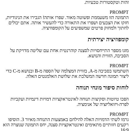
זהות וטקסטורות טבעיות.
PROMPT
התמונה הזו משעממת ופשוטה מאוד. שפרו אותה! הגבירו את הניגודיות,
חזקו את הצבעים ושפרו את התאורה כדי להעשיר אותה. אתם יכולים
לחתוך ולמחוק פרטים שמשפיעים על הקומפוזיציה.
קומפוזיציה יצירתית
מזגו מספר התייחסויות לסצנה קוהרנטית אחת עם שליטה מדויקת על
הסביבה, הזווית והנושא.
PROMPT
השתמשו בסביבה מ‑A, בזווית המצלמה של הספה מ‑B ובנושא מ‑C כדי
ליצור תמונה חדשה המשלבת את שלושת האלמנטים האלה.
לוחות סיפור מונחי תנוחה
הפכו טיוטות וסקיצות תנוחה לאינטראקציות דמויות דינמיות ועקביות
לפרה‑ויזואליזציה של אנימציה.
PROMPT
גרמו לשתי הדמויות האלה להילחם באמצעות התנוחה מאיור 3. הוסיפו
רקעים חזותיים מתאימים ואינטראקציות סצנה, יחס התמונה שנוצרה הוא
16:9.