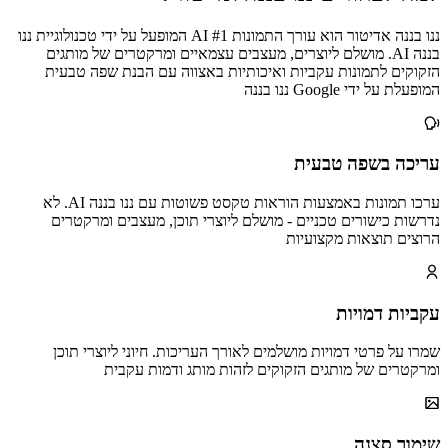
ננו בננה אדיטור הוא עורך התמונות AI #1 המופעל על ידי טכנולוגיית ננו
בננה AI. מושלם ליוצרים, מעצבים עצמאיים ומרקטרים של מותגים
הזקוקים לתמונות עקביות ואיכותיות באצווה עם הבנת שפה טבעית
המופעלת על ידי Google ננו בננה
עריכה בשפה טבעית
ערכו תמונות באמצעות הוראות טקסט פשוטות עם ננו בננה AI. לא
נדרשות כישורים טכניים - מושלם ליוצרי תוכן, מעצבים ומרקטרים
הרוצים תוצאות מקצועיות
עקביות דמויות
שמרו על פרטי דמויות מושלמים לאורך העריכות. חיוני ליוצרי תוכן
ומרקטרים של מותגים הזקוקים לזהות מותג ודמות עקבית
שימור סצנה