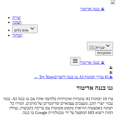
🍌 בננה אדיטור
יצירה
תצוגה
ארגז כלים
תמחור
עברית
🇮🇱
התחברות
🍌 בננה אדיטור
🍌
🍌
🍌
#1 עורך תמונות AI ננו בננה ליוצרים
Try Now →
ננו בננה אדיטור
צרו 10 תמונות AI עקביות ואיכותיות בלחיצה אחת עם ננו בננה AI. נבנה
עבור יוצרי תוכן, מעצבים עצמאיים ומרקטרים של מותגים. המירו כל
תמונה באמצעות הוראות טקסט פשוטות עם עריכה בקבוצות, נעילת
דמות וייצוא HD המופעל על ידי טכנולוגיית Google ננו בננה.