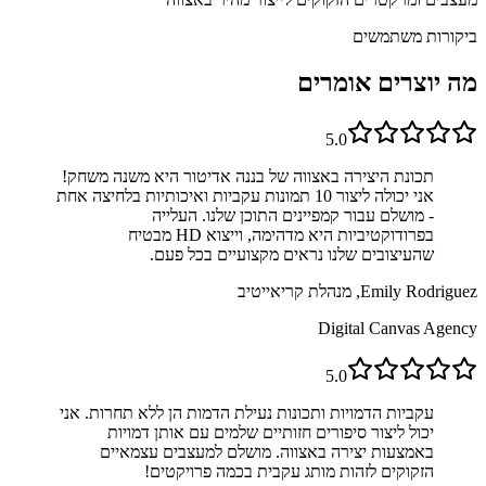
ביקורות משתמשים
מה יוצרים אומרים
5.0
תכונת היצירה באצווה של בננה אדיטור היא משנה משחק!
אני יכולה ליצור 10 תמונות עקביות ואיכותיות בלחיצה אחת
- מושלם עבור קמפיינים התוכן שלנו. העלייה
בפרודוקטיביות היא מדהימה, וייצוא HD מבטיח
שהעיצובים שלנו נראים מקצועיים בכל פעם.
Emily Rodriguez, מנהלת קריאייטיב
Digital Canvas Agency
5.0
עקביות הדמויות ותכונות נעילת הדמות הן ללא תחרות. אני
יכול ליצור סיפורים חזותיים שלמים עם אותן דמויות
באמצעות יצירה באצווה. מושלם למעצבים עצמאיים
הזקוקים לזהות מותג עקבית בכמה פרויקטים!