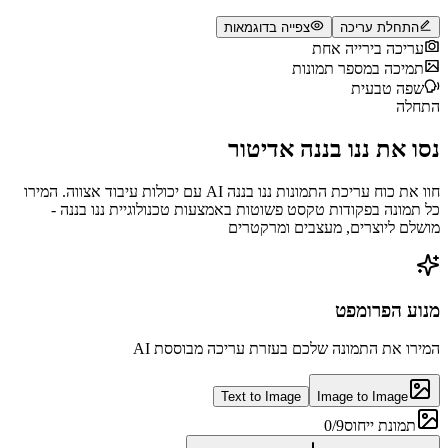
התחלת עריכה
צפייה בדוגמאות
עריכה בירייה אחת
תמיכה במספר תמונות
שפה טבעית
התחלה
נסו את ננו בננה אדיטור
חוו את כוח עריכת התמונות ננו בננה AI עם יכולות עיבוד אצווה. המירו
כל תמונה בפקודות טקסט פשוטות באמצעות טכנולוגיית ננו בננה -
מושלם ליוצרים, מעצבים ומרקטרים
מנוע הפרומפט
המירו את התמונה שלכם בעזרת עריכה מבוססת AI
Text to Image
Image to Image
תמונת ייחוס
0/9