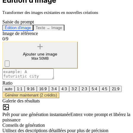
Édition d'image
Transformer des images existantes en nouvelles créations
Saisie du prompt
Édition d'image
Texte → Image
Image de référence
0/9
Ajouter une image
Max 50MB
Ratio
auto
1:1
9:16
16:9
3:4
4:3
3:2
2:3
5:4
4:5
21:9
Générer maintenant (2 crédits)
Galerie des résultats
Prêt pour une génération instantanée
Entrez votre prompt et libérez la
puissance
Conseils de génération
Utilisez des descriptions détaillées pour plus de précision