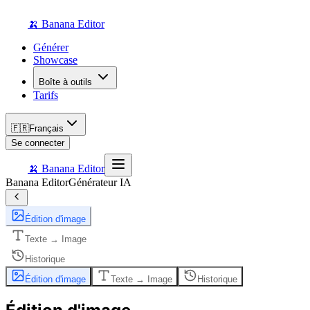
🍌 Banana Editor
Générer
Showcase
Boîte à outils
Tarifs
🇫🇷
Français
Se connecter
🍌 Banana Editor
Banana Editor
Générateur IA
Édition d'image
Texte → Image
Historique
Édition d'image
Texte → Image
Historique