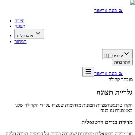
🍌 בננה אדיטור
יצירה
תצוגה
ארגז כלים
תמחור
עברית
🇮🇱
התחברות
🍌 בננה אדיטור
מובחר קהילה
גלריית תצוגה
חקרו טרנספורמציות תמונות מדהימות שנוצרו על ידי הקהילה שלנו
באמצעות ננו בננה
מדידת בגדים וירטואלית
חוו מדידה וירטואלית מהפכנית שמציבה בגדים על דוגמנים בצורה חלקה