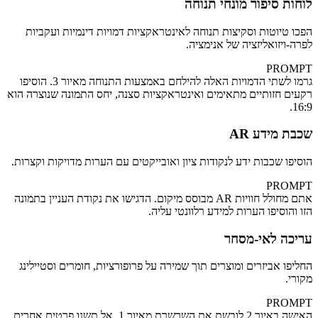
לוחות סיפור מונחי תנוחה
הפכו טיוטות וסקיצות תנוחה לאינטראקציות דמויות דינמיות ועקביות
לפרה‑ויזואליזציה של אנימציה.
PROMPT
גרמו לשתי הדמויות האלה להילחם באמצעות התנוחה מאיור 3. הוסיפו
רקעים חזותיים מתאימים ואינטראקציות סצנה, יחס התמונה שנוצרה הוא
16:9.
שכבת מידע AR
הוסיפו שכבות ידע לנקודות ציון ואובייקטים עם הערות מדויקות וקצרות.
PROMPT
אתם מחולל חוויות AR מבוסס מיקום. הדגישו את נקודת העניין בתמונה
הזו והוסיפו הערות למידע רלוונטי עליה.
עריכה לאי‑מסחר
החליפו אביזרים ומוצרים תוך שמירה על פרופורציות, חומרים וסטיילינג
מקורי.
PROMPT
האישה באיור 2 לובשת את השרשרת מאיור 1. אל תשנו פרטים אחרים