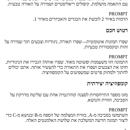
עם התאמה מושלמת, קיפולים ריאליסטיים ושמירה על תאורה טבעית.
PROMPT
הדמות באיור 2 לובשת את הבגדים והאביזרים מאיור 1.
רטוש חכם
שפרו תמונות אוטומטית—שפרו תאורה, ניגודיות וצבעים תוך שמירה על
זהות וטקסטורות טבעיות.
PROMPT
התמונה הזו משעממת ופשוטה מאוד. שפרו אותה! הגבירו את הניגודיות,
חזקו את הצבעים ושפרו את התאורה כדי להעשיר אותה. אתם יכולים
לחתוך ולמחוק פרטים שמשפיעים על הקומפוזיציה.
קומפוזיציה יצירתית
מזגו מספר התייחסויות לסצנה קוהרנטית אחת עם שליטה מדויקת על
הסביבה, הזווית והנושא.
PROMPT
השתמשו בסביבה מ‑A, בזווית המצלמה של הספה מ‑B ובנושא מ‑C כדי
ליצור תמונה חדשה המשלבת את שלושת האלמנטים האלה.